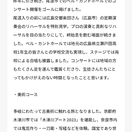
昨年に引き続き、尾道市でのベル・カントホールでのコ
ンサート開催をゴールに掲げました。
尾道入りの前には広島交響楽団さん（広島市）の定期演
奏会のリハーサルを特別見学。プロの演奏と真剣なリハ
ーサルを目の当たりにして、終始息を飲む場面が続きま
した。ベル・カントホールでは地元の広島県立瀬戸田高
校1年生の皆さんとの学校交流も実現し、ステージでは両
校による合唱も披露しました。コンサートには地域の方
もたくさん足を運んで鑑賞くださり、生徒さんたちにと
ってもかけがえのない時間となったことと思います。
・美術コース
多岐にわたって古美術に触れる旅となりました。京都府
木津川市では「木津川アート2023」を堪能し、奈良市内
では鬼瓦作り・一刀彫・写経などを体験。国宝であり世